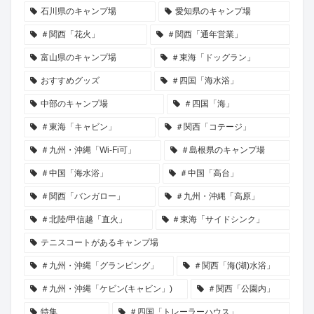
石川県のキャンプ場
愛知県のキャンプ場
＃関西「花火」
＃関西「通年営業」
富山県のキャンプ場
＃東海「ドッグラン」
おすすめグッズ
＃四国「海水浴」
中部のキャンプ場
＃四国「海」
＃東海「キャビン」
＃関西「コテージ」
＃九州・沖縄「Wi-Fi可」
＃島根県のキャンプ場
＃中国「海水浴」
＃中国「高台」
＃関西「バンガロー」
＃九州・沖縄「高原」
＃北陸/甲信越「直火」
＃東海「サイドシンク」
テニスコートがあるキャンプ場
＃九州・沖縄「グランピング」
＃関西「海(湖)水浴」
＃九州・沖縄「ケビン(キャビン」)
＃関西「公園内」
特集
＃四国「トレーラーハウス」