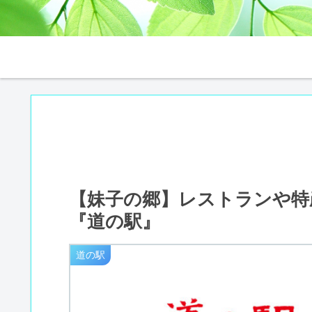
【妹子の郷】レストランや特
『道の駅』
道の駅