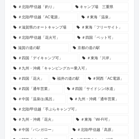
＃北陸/甲信越「釣り」
キャンプ場 三重県
＃北陸/甲信越「AC電源」
＃東海「温泉」
＃滋賀県のオートキャンプ場
＃東海「フリーサイト」
＃北陸/甲信越「花火可」
＃四国「ペット可」
滋賀の道の駅
京都の道の駅
＃四国「デイキャンプ可」
＃東海「川岸」
＃九州・沖縄「キャンピングカー乗入可」
＃四国「花火」
福井の道の駅
＃関西「AC電源」
＃四国「通年営業」
＃四国「サイドシン/水道」
＃中国「温泉/お風呂」
＃九州・沖縄「通年営業」
＃北陸/甲信越「手ぶらキャンプ可」
＃九州・沖縄「花火」
＃東海「Wi-Fi可」
＃中国「バンガロー」
＃北陸/甲信越「高原」