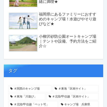
緒に満喫★
福岡県にあるファミリーにおすす
めのキャンプ場！水遊びやそり遊
びなど★
小柳沢砂防公園オートキャンプ場
｜テントや設備、予約方法をご紹
介☆
タグ
＃関西のキャンプ場
＃東海「区画サイト」
＃東海「川遊び」
＃北陸/甲信越「区画サイト」
＃北陸/甲信越「ペット可」
キャンプ場 兵庫県