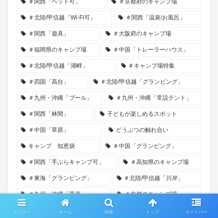
＃関西「ペット可」
＃京都府のキャンプ場
＃北陸/甲信越「Wi-Fi可」
＃関西「温泉/お風呂」
＃関西「遊具」
＃大阪府のキャンプ場
＃福岡県のキャンプ場
＃中国「トレーラーハウス」
＃北陸/甲信越「湖畔」
＃キャンプ場特集
＃四国「高台」
＃北陸/甲信越「グランピング」
＃九州・沖縄「プール」
＃九州・沖縄「常設テント」
＃関西「林間」
子どもが楽しめるスポット
＃中国「草原」
どうぶつの触れ合い
キャンプ 知恵袋
＃中国「グランピング」
＃関西「手ぶらキャンプ可」
＃高知県のキャンプ場
＃東海「グランピング」
＃北陸/甲信越「川岸」
＃九州・沖縄「草原」
＃京都のキャンプ場
＃九州・沖縄「川遊び」
バーベキューができる道の駅
メニュー
ホーム
検索
トップ
サイドバー